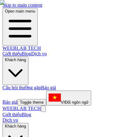
Skip to main content
Open main menu
WEEBLAB TECH
Giới thiệu
Blog
Dịch vụ
Khách hàng
Câu hỏi thường gặp
Báo giá
Báo giá
Toggle theme
VI
Đổi ngôn ngữ
WEEBLAB TECH
Giới thiệu
Blog
Dịch vụ
Khách hàng